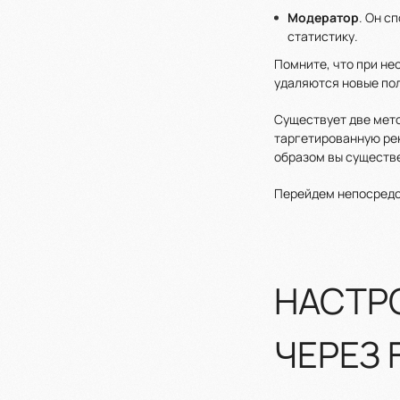
Модератор
. Он с
статистику.
Помните, что при не
удаляются новые пол
Существует две мето
таргетированную ре
образом вы существе
Перейдем непосредст
НАСТР
ЧЕРЕЗ