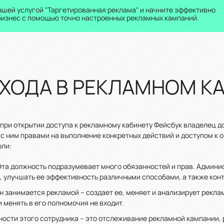
ашей услугой "Таргетированная реклама" и начните эффективно
бизнес с помощью точно настроенных рекламных кампаний.
ХОДА В РЕКЛАМНОМ КА
 при открытии доступа к рекламному кабинету Фейсбук владелец 
 с ним правами на выполнение конкретных действий и доступом к
оли:
 Эта должность подразумевает много обязанностей и прав. Админ
, улучшать ее эффективность различными способами, а также кон
Он занимается рекламой – создает ее, меняет и анализирует рекл
и менять в его полномочия не входит.
ности этого сотрудника – это отслеживание рекламной кампании,