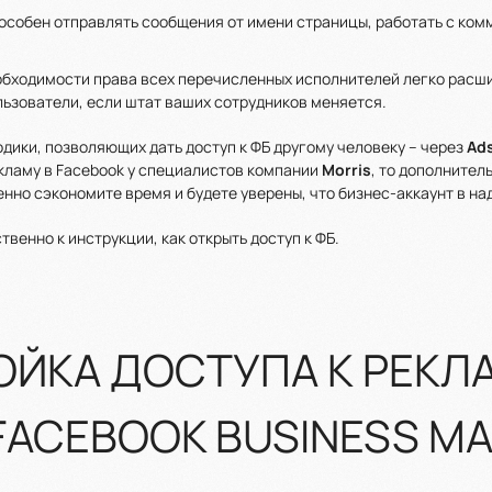
пособен отправлять сообщения от имени страницы, работать с ко
обходимости права всех перечисленных исполнителей легко расш
ьзователи, если штат ваших сотрудников меняется.
дики, позволяющих дать доступ к ФБ другому человеку – через
Ad
кламу в Facebook у специалистов компании
Morris
, то дополнител
нно сэкономите время и будете уверены, что бизнес-аккаунт в на
венно к инструкции, как открыть доступ к ФБ.
ОЙКА ДОСТУПА К РЕКЛ
 FACEBOOK BUSINESS 