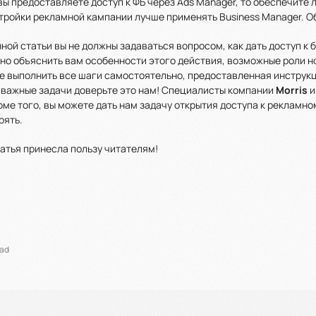
 вы предоставляете доступ к ФБ через Ads Manager, то обеспечит
ройки рекламной кампании лучше применять Business Manager. Об
ной статьи вы не должны задаваться вопросом, как дать доступ к
о объяснить вам особенности этого действия, возможные роли но
е выполнить все шаги самостоятельно, предоставленная инструкц
 важные задачи доверьте это нам! Специалисты компании
Morris
и
оме того, вы можете дать нам задачу открытия доступа к рекламно
рять.
атья принесла пользу читателям!
ead