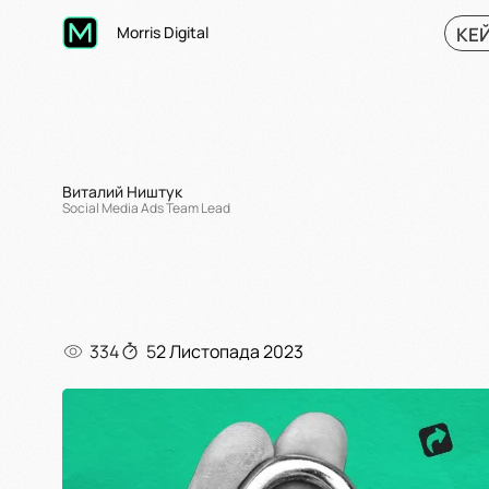
КЕ
Morris Digital
Виталий Ништук
Social Media Ads Team Lead
334
5
2 Листопада 2023