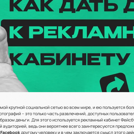
мой крупной социальной сетью во всем мире, и ею пользуется бо
отографий – это только часть развлечений, доступных пользовате
бразом деньги. Для этого используется рекламный кабинет Фейсб
аудиторией, ведь они вероятнее всего заинтересуются предложе
 Facebook
другому человеку и в чем заключается смысл этого дей