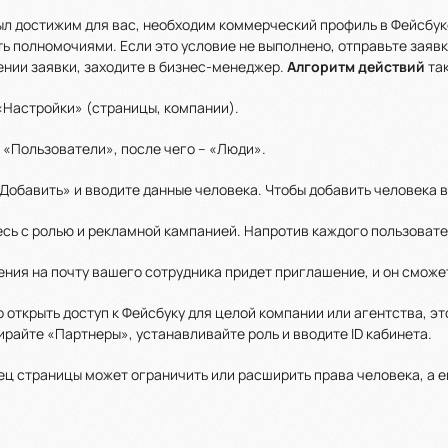
ыл достижим для вас, необходим коммерческий профиль в Фейсбуке
ь полномочиями. Если это условие не выполнено, отправьте заявк
нии заявки, заходите в бизнес-менеджер.
Алгоритм действий
так
«Настройки» (страницы, компании).
 «Пользователи», после чего – «Люди».
Добавить» и вводите данные человека. Чтобы добавить человека в
сь с ролью и рекламной кампанией. Напротив каждого пользоват
ния на почту вашего сотрудника придет приглашение, и он сможе
 открыть доступ к Фейсбуку для целой компании или агентства, эт
райте «Партнеры», устанавливайте роль и вводите ID кабинета.
ц страницы может ограничить или расширить права человека, а ещ