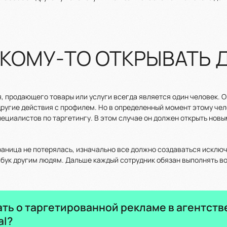
 КОМУ-ТО ОТКРЫВАТЬ 
 продающего товары или услуги всегда является один человек. 
ругие действия с профилем. Но в определенный момент этому че
ециалистов по таргетингу. В этом случае он должен открыть новы
аница не потерялась, изначально все должно создаваться исключ
сбук другим людям. Дальше каждый сотрудник обязан выполнять в
ать о таргетированной рекламе в агентств
al?