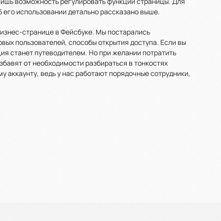
е лишь возможность регулировать функции страницы. Для
 его использовании детально рассказано выше.
 бизнес-странице в Фейсбуке. Мы постарались
вых пользователей, способы открытия доступа. Если вы
ия станет путеводителем. Но при желании потратить
збавят от необходимости разбираться в тонкостях
му аккаунту, ведь у нас работают порядочные сотрудники,