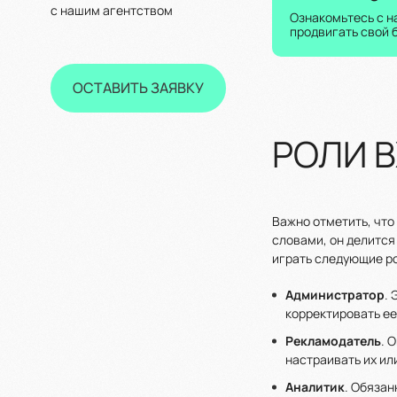
с нашим агентством
Ознакомьтесь с н
продвигать свой 
ОСТАВИТЬ ЗАЯВКУ
РОЛИ В
Важно отметить, что
словами, он делится
играть следующие р
Администратор
.
корректировать ее
Рекламодатель
. 
настраивать их ил
Аналитик
. Обязан