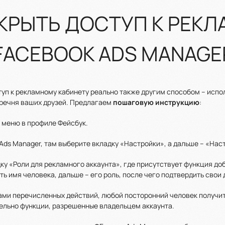
ТКРЫТЬ ДОСТУП К РЕК
FACEBOOK ADS MANAGE
туп к рекламному кабинету реально также другим способом – испо
еречня ваших друзей. Предлагаем
пошаговую инструкцию
:
 меню в профиле Фейсбук.
 Ads Manager, там выберите вкладку «Настройки», а дальше – «Нас
ку «Роли для рекламного аккаунта», где присутствует функция до
ь имя человека, дальше – его роль, после чего подтвердить свои 
ми перечисленных действий, любой посторонний человек получит
ельно функции, разрешенные владельцем аккаунта.