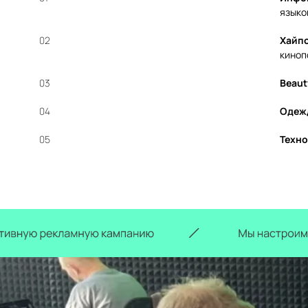
языко
02
Хайп
киноп
03
Beaut
04
Одежд
05
Техно