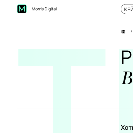
Т
КЕ
Morris Digital
Р
В
Хот