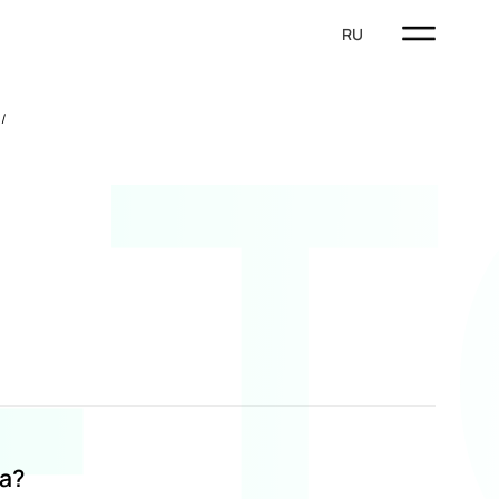
‑
RU
а?