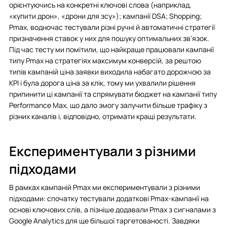
орієнтуючись на конкретні ключові слова (наприклад,
«купити дрон», «дрони для зсу»); кампанії DSA; Shopping;
Pmax, водночас тестували різні ручні й автоматичні стратегії
призначення ставок у них для пошуку оптимальних зв'язок.
Під час тесту ми помітили, що найкраще працювали кампанії
типу Pmax на стратегіях максимум конверсій, за рештою
типів кампаній ціна заявки виходила набагато дорожчою за
KPI і була дорога ціна за клік, тому ми ухвалили рішення
припинити ці кампанії та спрямувати бюджет на кампанії типу
Performance Max, що дало змогу залучити більше трафіку з
різних каналів і, відповідно, отримати кращі результати.
Експериментували з різними
підходами
В рамках кампаній Pmax ми експериментували з різними
підходами: спочатку тестували додаткові Pmax-кампанії на
основі ключових слів, а пізніше додавали Pmax з сигналами з
Google Analytics для ще більшої таргетованості. Завдяки