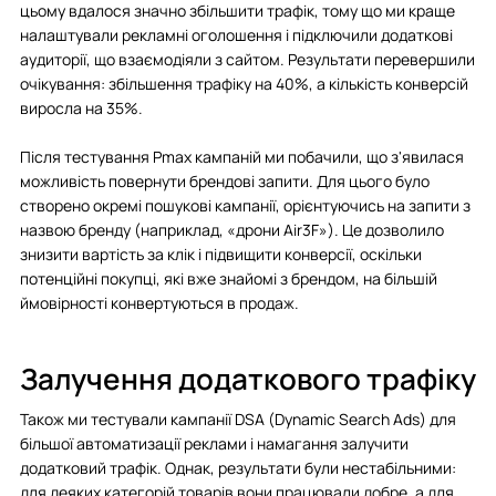
цьому вдалося значно збільшити трафік, тому що ми краще
налаштували рекламні оголошення і підключили додаткові
аудиторії, що взаємодіяли з сайтом. Результати перевершили
очікування: збільшення трафіку на 40%, а кількість конверсій
виросла на 35%.
Після тестування Pmax кампаній ми побачили, що з'явилася
можливість повернути брендові запити. Для цього було
створено окремі пошукові кампанії, орієнтуючись на запити з
назвою бренду (наприклад, «дрони Air3F»). Це дозволило
знизити вартість за клік і підвищити конверсії, оскільки
потенційні покупці, які вже знайомі з брендом, на більшій
ймовірності конвертуються в продаж.
Залучення додаткового трафіку
Також ми тестували кампанії DSA (Dynamic Search Ads) для
більшої автоматизації реклами і намагання залучити
додатковий трафік. Однак, результати були нестабільними:
для деяких категорій товарів вони працювали добре, а для