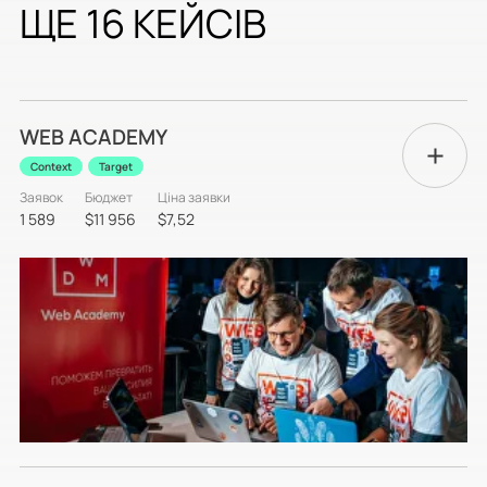
ЩЕ 16 КЕЙСІВ
WEB ACADEMY
Context
Target
Заявок
Бюджет
Ціна заявки
1 589
$11 956
$7,52