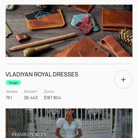
VLADIYAN ROYAL DRESSES
Target
Заявок
Бюджет
Дохід
761
$6 443
$187 804