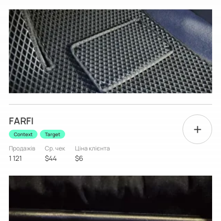
FARFI
Context
Target
Продажів
Ср. чек
Ціна клієнта
1 121
$44
$6