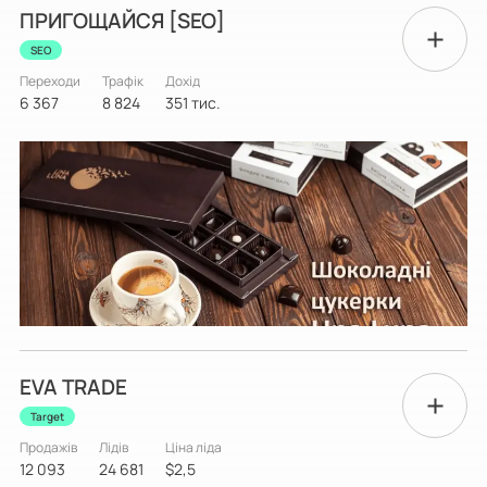
ПРИГОЩАЙСЯ [SEO]
SEO
Переходи
Трафік
Дохід
6 367
8 824
351 тис.
EVA TRADE
Target
Продажів
Лідів
Ціна ліда
12 093
24 681
$2,5