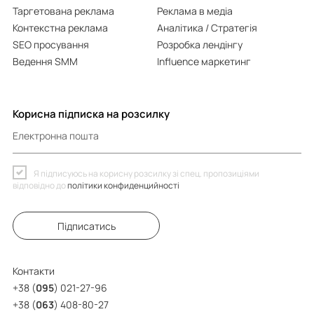
Таргетована реклама
Реклама в медіа
Контекстна реклама
Аналітика / Стратегія
SEO просування
Розробка лендінгу
Ведення SMM
Influence маркетинг
Корисна підписка на розсилку
Електронна пошта
Я підписуюсь на корисну розсилку зі спец. пропозиціями
відповідно до
політики конфиденцийності
Підписатись
Контакти
+38 (
095
) 021-27-96
+38 (
063
) 408-80-27