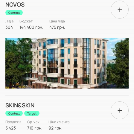
NOVOS
Context
Лідів
Бюджет
Ціна ліда
304
144 400 грн.
475 грн.
SKIN&SKIN
Context
Target
Продажів
Ср. чек
Ціна клієнта
5 423
710 грн.
92 грн.