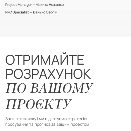
Project Manager — Микита Ноженко
PPC Specialist — Данько Сергій
ОТРИМАЙТЕ
РОЗРАХУНОК
ПО ВАШОМУ
ПРОЄКТУ
Залиште заявку і ми підготуємо стратегію
просування та прогноз за вашим проектом