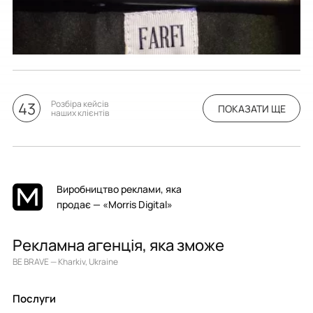
Розбіра кейсів
43
ПОКАЗАТИ ЩЕ
наших клієнтів
Виробництво реклами, яка
продає — «Morris Digital»
Рекламна агенція, яка зможе
BE BRAVE — Kharkiv, Ukraine
Послуги