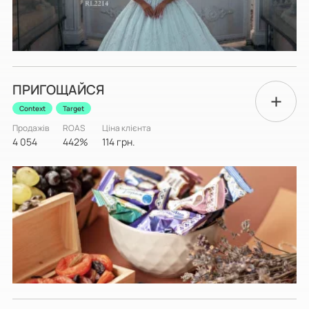
ПРИГОЩАЙСЯ
Context
Target
Продажів
ROAS
Ціна клієнта
4 054
442%
114 грн.