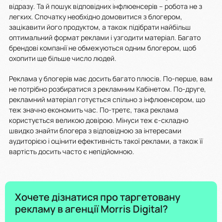
відразу. Та й пошук відповідних інфлюенсерів – робота не з
легких. Спочатку необхідно домовитися з блогером,
зацікавити його продуктом, а також підібрати найбільш
оптимальний формат реклами і узгодити матеріал. Багато
брендові компанії не обмежуються одним блогером, щоб
охопити ще більше число людей.
Реклама у блогерів має досить багато плюсів. По-перше, вам
не потрібно розбиратися з рекламним Кабінетом. По-друге,
рекламний матеріал готується спільно з інфлюенсером, що
теж значно економить час. По-третє, така реклама
користується великою довірою. Мінуси теж є-складно
швидко знайти блогера з відповідною за інтересами
аудиторією і оцінити ефективність такої реклами, а також її
вартість досить часто є непідйомною.
Хочете дізнатися про таргетовану
рекламу в агенції Morris Digital?