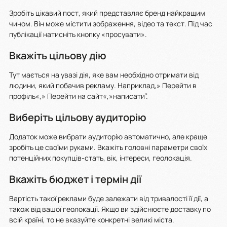
Зробіть цікавий пост, який представляє бренд найкращим
чином. Він може містити зображення, відео та текст. Під час
публікації натисніть кнопку «просувати».
Вкажіть цільову дію
Тут мається на увазі дія, яке вам необхідно отримати від
людини, який побачив рекламу. Наприклад,» Перейти в
профіль«,» Перейти на сайт«,»написати”.
Виберіть цільову аудиторію
Додаток може вибрати аудиторію автоматично, але краще
зробіть це своїми руками. Вкажіть головні параметри своїх
потенційних покупців-стать, вік, інтереси, геолокація.
Вкажіть бюджет і термін дії
Вартість такої реклами буде залежати від тривалості її дії, а
також від вашої геолокації. Якщо ви здійснюєте доставку по
всій країні, то не вказуйте конкретні великі міста.