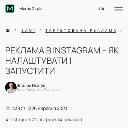
Morris Digital
UA
БЛОГ
ТАРГЕТОВАНА РЕКЛАМА
РЕКЛАМА В INSTAGRAM – ЯК
НАЛАШТУВАТИ І
ЗАПУСТИТИ
Віталий Ніштук
Social Media Ads Team Lead
438
13
26 Вересня 2023
#
instagram
#
настройка
#
реклама