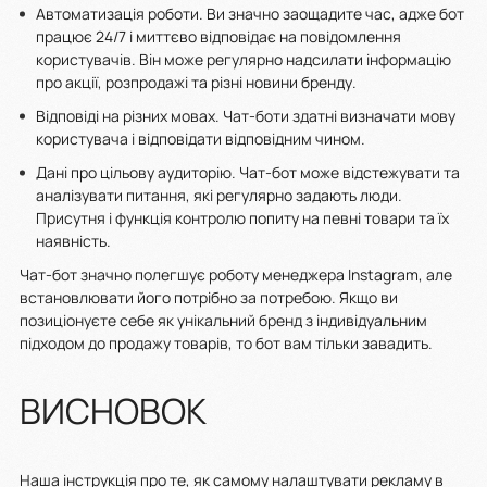
Автоматизація роботи. Ви значно заощадите час, адже бот
працює 24/7 і миттєво відповідає на повідомлення
користувачів. Він може регулярно надсилати інформацію
про акції, розпродажі та різні новини бренду.
Відповіді на різних мовах. Чат-боти здатні визначати мову
користувача і відповідати відповідним чином.
Дані про цільову аудиторію. Чат-бот може відстежувати та
аналізувати питання, які регулярно задають люди.
Присутня і функція контролю попиту на певні товари та їх
наявність.
Чат-бот значно полегшує роботу менеджера Instagram, але
встановлювати його потрібно за потребою. Якщо ви
позиціонуєте себе як унікальний бренд з індивідуальним
підходом до продажу товарів, то бот вам тільки завадить.
ВИСНОВОК
Наша інструкція про те, як самому налаштувати рекламу в