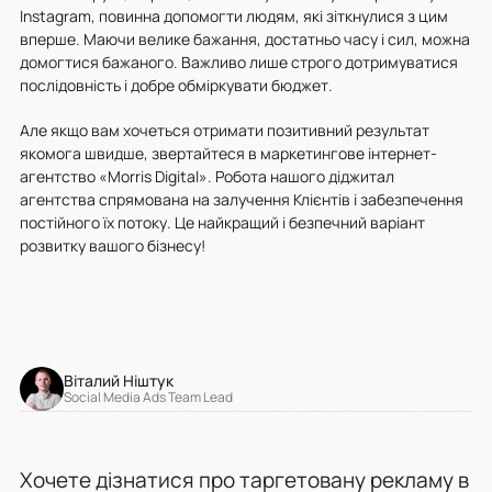
Instagram, повинна допомогти людям, які зіткнулися з цим
вперше. Маючи велике бажання, достатньо часу і сил, можна
домогтися бажаного. Важливо лише строго дотримуватися
послідовність і добре обміркувати бюджет.
Але якщо вам хочеться отримати позитивний результат
якомога швидше, звертайтеся в маркетингове інтернет-
агентство «Morris Digital». Робота нашого діджитал
агентства спрямована на залучення Клієнтів і забезпечення
постійного їх потоку. Це найкращий і безпечний варіант
розвитку вашого бізнесу!
Віталий Ніштук
Social Media Ads Team Lead
Хочете дізнатися про таргетовану рекламу в