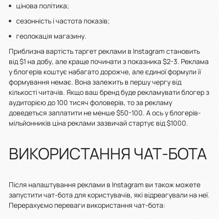
цінова політика;
сезонність і частота показів;
геолокація магазину.
Приблизна вартість таргет реклами в Instagram становить
від $1 на добу, але краще починати з показника $2-3. Реклама
у блогерів коштує набагато дорожче, але єдиної формули її
формування немає. Вона залежить в першу чергу від
кількості читачів. Якщо ваш бренд буде рекламувати блогер з
аудиторією до 100 тисяч фоловерів, то за рекламу
доведеться заплатити не менше $50-100. А ось у блогерів-
мільйонників ціна реклами зазвичай стартує від $1000.
ВИКОРИСТАННЯ ЧАТ-БОТА
Після налаштування реклами в Instagram ви також можете
запустити чат-бота для користувачів, які відреагували на неї.
Перерахуємо переваги використання чат-бота: