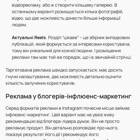
відеорекламу, або ж створити кільцеву галерею. В
останньому варіанті розміщується кілька фотографій,
відео, що дає можливість донести більше інформації
людям.
Актуальні
Reels
. Розділ “цікаве” – це збірник випадкових
публікацій, який формується за інтересами користувача,
тому він унікальний для кожної людини. І розміщення
реклами там має той же порядок, що і в звичайній стрічці.
Таргетована реклама швидко запускається, має досить
гнучкі налаштування, дає можливість детально оцінити
кількість залучених користувачів.
Реклама у блогерів-інфлюенс-маркетинг
Серед форматів реклами в Instagram почесне місце займає
інфлюенс-маркетинг. Цей варіант має на увазі живу
рекомендацію від блогера-лідера думок. Він не просто
рекламує продукт. Він детально розповідає про нього,
показує результат його дії і рекомендує його