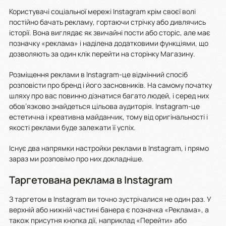
Користувачі соціальної мережі Instagram крім своєї волі
постійно бачать рекламу, гортаючи стрічку або дивлячись
історії. Вона виглядає як звичайні пости або сторіс, але має
позначку «реклама» і наділена додатковими функціями, що
дозволяють за один клік перейти на сторінку Магазину.
Розміщення реклами в Instagram-це відмінний спосіб
розповісти про бренд і його засновників. На самому початку
шляху про вас повинно дізнатися багато людей, і серед них
обов’язково знайдеться цільова аудиторія. Instagram-це
естетична і креативна майданчик, тому від оригінальності і
якості реклами буде залежати її успіх.
Існує два напрямки настройки реклами в Instagram, і прямо
зараз ми розповімо про них докладніше.
Таргетована реклама в Instagram
З таргетом в Instagram ви точно зустрічалися не один раз. У
верхній або нижній частині банера є позначка «Реклама», а
також присутня кнопка дії, наприклад «Перейти» або