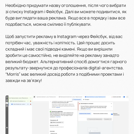
Необхідно придумати назву оголошення, після чого вибрати
зі списку Instagram і Фейсбук. Далі ви можете подивитися, як
буде виглядати ваша реклама. Якщо все в порядку і вам все
подобається, можна сміливо її публікувати.
Щоб запустити рекламу в Instagram через Фейсбук, від вас
потрібен час, уважність і копіткість. Цей процес досить
складний і має свої підводні камені. Якщо ви вирішили
зробити це самостійно, не виділяйте на рекламу занадто
великий бюджет. Альтернативний спосіб домогтися гарного
результату-звернутися до професіоналів digital-агентства.
“Morris” має великий досвід роботи з подібними проектами і
завжди на зв’язку!