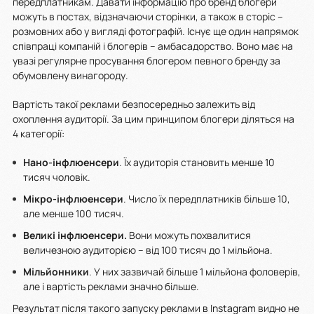
передплатникам. Давати інформацію про бренд блогери
можуть в постах, відзначаючи сторінки, а також в сторіс –
розмовних або у вигляді фотографій. Існує ще один напрямок
співпраці компаній і блогерів – амбасадорство. Воно має на
увазі регулярне просування блогером певного бренду за
обумовлену винагороду.
Вартість такої реклами безпосередньо залежить від
охоплення аудиторії. За цим принципом блогери діляться на
4 категорії:
Нано-інфлюенсери
. Їх аудиторія становить менше 10
тисяч чоловік.
Мікро-інфлюенсери
. Число їх передплатників більше 10,
але менше 100 тисяч.
Великі інфлюенсери.
Вони можуть похвалитися
величезною аудиторією – від 100 тисяч до 1 мільйона.
Мільйонники
. У них зазвичай більше 1 мільйона фоловерів,
але і вартість реклами значно більше.
Результат після такого запуску реклами в Instagram видно не